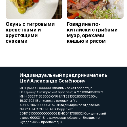
Окунь с тигровыми
Говядина по-
креветками и
китайски с грибами
хрустящими
муэр, орехами
снэками
кешью и рисом
Индивидуальный предприниматель
Цой Александр Семёнович
ИП Цой А.С. 600000, Владимирская область, г.
Владимир Октябрьский проспект, д. 27, 89048581302
ИНН 332711838506 ОГРНИП 321332800037265 от
19.07.2021 Банковские реквизиты Р/с
40802810710000031670 Владимирское отделение
№8611 ПАО СБЕРБАНК Корр.счёт
30101810000000000602 БИК 041708602 Юридический
адрес 600031, Владимирская область г. Владимир
Суздальский проспект д. 3