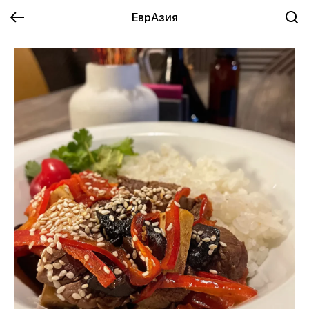
ЕврАзия