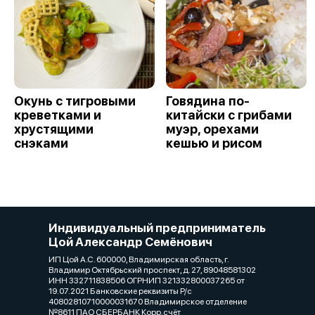
Окунь с тигровыми
Говядина по-
креветками и
китайски с грибами
хрустящими
муэр, орехами
снэками
кешью и рисом
Индивидуальный предприниматель
Цой Александр Семёнович
ИП Цой А.С. 600000, Владимирская область, г.
Владимир Октябрьский проспект, д. 27, 89048581302
ИНН 332711838506 ОГРНИП 321332800037265 от
19.07.2021 Банковские реквизиты Р/с
40802810710000031670 Владимирское отделение
№8611 ПАО СБЕРБАНК Корр.счёт