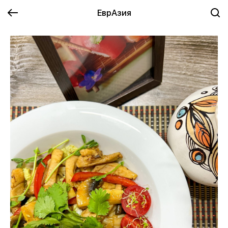
ЕврАзия