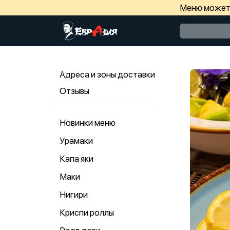
Меню может 
Адреса и зоны доставки
Отзывы
Новинки меню
Урамаки
Капа яки
Маки
Нигири
Криспи роллы