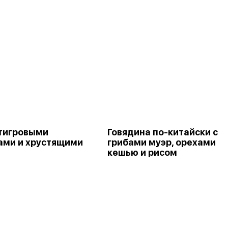
 тигровыми
Говядина по-китайски с
ами и хрустящими
грибами муэр, орехами
кешью и рисом