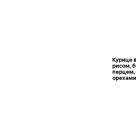
Курица в
рисом, 
перцем,
орехами