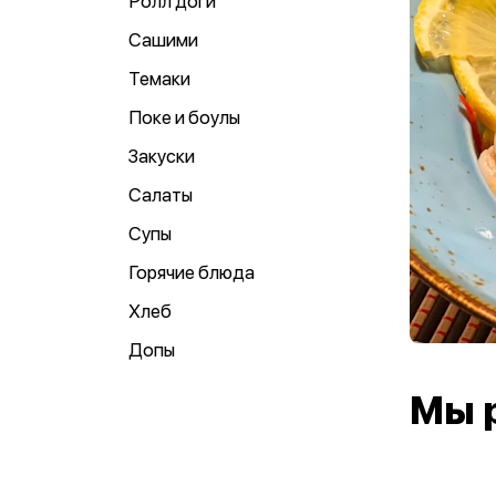
Ролл доги
Сашими
Темаки
Поке и боулы
Закуски
Салаты
Супы
Горячие блюда
Хлеб
Допы
Мы 