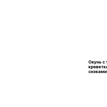
Окунь с
креветк
снэками