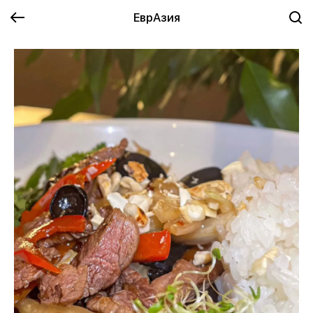
ЕврАзия