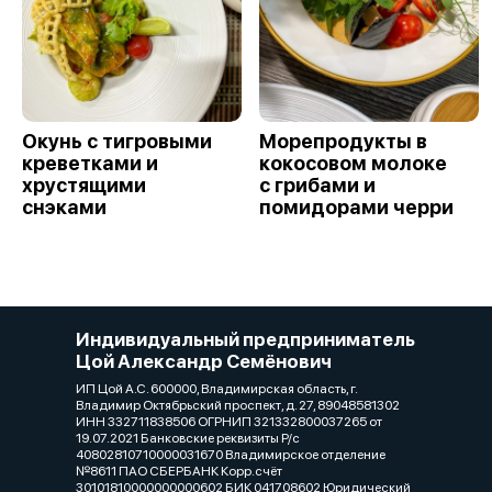
Окунь с тигровыми
Морепродукты в
креветками и
кокосовом молоке
хрустящими
с грибами и
снэками
помидорами черри
Индивидуальный предприниматель
Цой Александр Семёнович
ИП Цой А.С. 600000, Владимирская область, г.
Владимир Октябрьский проспект, д. 27, 89048581302
ИНН 332711838506 ОГРНИП 321332800037265 от
19.07.2021 Банковские реквизиты Р/с
40802810710000031670 Владимирское отделение
№8611 ПАО СБЕРБАНК Корр.счёт
30101810000000000602 БИК 041708602 Юридический