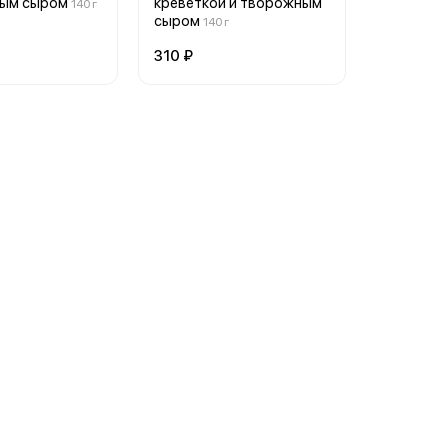
ным сыром
креветкой и творожным
140 г
сыром
140 г
310 ₽