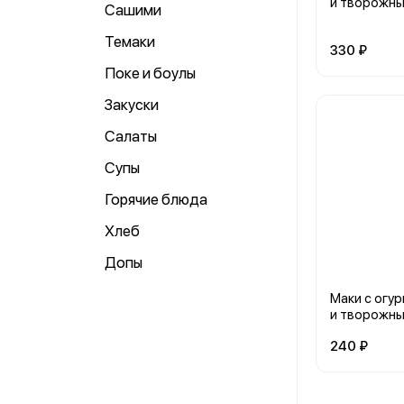
и творожн
Сашими
Темаки
330 ₽
Поке и боулы
Закуски
Салаты
Супы
Горячие блюда
Хлеб
Допы
Маки с огу
и творожн
240 ₽