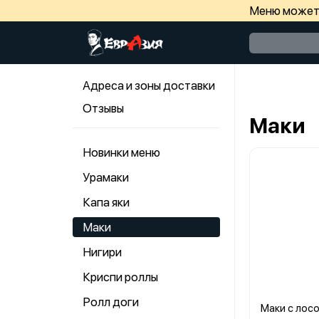
Меню может 
Адреса и зоны доставки
Отзывы
Маки
Новинки меню
Урамаки
Капа яки
Маки
Нигири
Криспи роллы
Ролл доги
Маки с лос