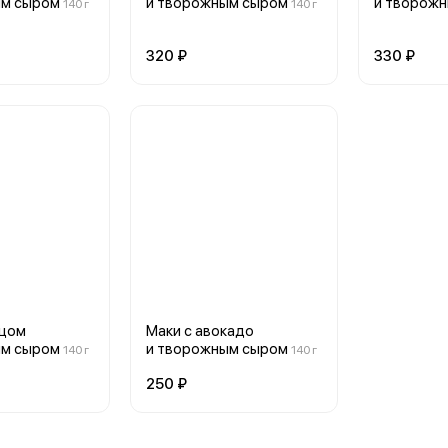
ым сыром
и творожным сыром
и творож
140 г
140 г
320 ₽
330 ₽
рцом
Маки с авокадо
ым сыром
и творожным сыром
140 г
140 г
250 ₽