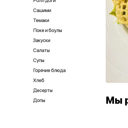
Ролл доги
Сашими
Темаки
Поке и боулы
Закуски
Салаты
Супы
Горячие блюда
Хлеб
Десерты
Мы 
Допы