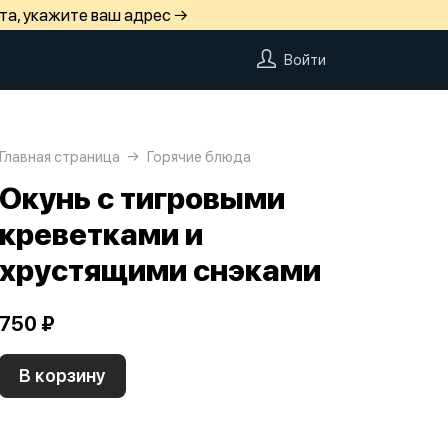
та, укажите ваш адрес →
Войти
Главная страница
Горячие блюда
Окунь с тигровыми
креветками и
хрустящими снэками
750 ₽
В корзину