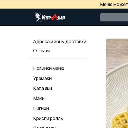
Меню может 
Адреса и зоны доставки
Отзывы
Новинки меню
Урамаки
Капа яки
Маки
Нигири
Криспи роллы