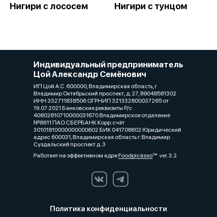
Нигири с лососем
Нигири с тунцом
Индивидуальный предприниматель
Цой Александр Семёнович
ИП Цой А.С. 600000, Владимирская область, г.
Владимир Октябрьский проспект, д. 27, 89048581302
ИНН 332711838506 ОГРНИП 321332800037265 от
19.07.2021 Банковские реквизиты Р/с
40802810710000031670 Владимирское отделение
№8611 ПАО СБЕРБАНК Корр.счёт
30101810000000000602 БИК 041708602 Юридический
адрес 600031, Владимирская область г. Владимир
Суздальский проспект д. 3
Работает на эффективном ядре
Foodpicásso
ver. 3.2
Политика конфиденциальности