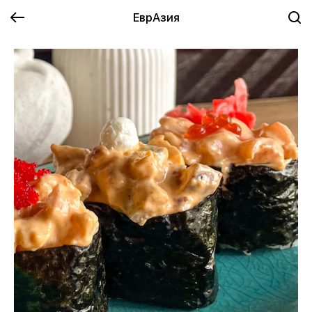
ЕврАзия