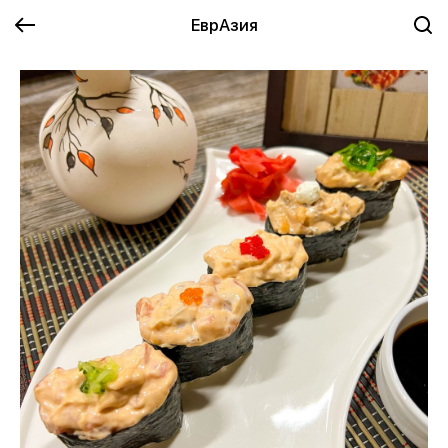
ЕврАзия