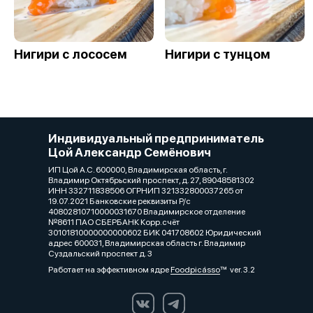
Нигири с лососем
Нигири с тунцом
Индивидуальный предприниматель
Цой Александр Семёнович
ИП Цой А.С. 600000, Владимирская область, г.
Владимир Октябрьский проспект, д. 27, 89048581302
ИНН 332711838506 ОГРНИП 321332800037265 от
19.07.2021 Банковские реквизиты Р/с
40802810710000031670 Владимирское отделение
№8611 ПАО СБЕРБАНК Корр.счёт
30101810000000000602 БИК 041708602 Юридический
адрес 600031, Владимирская область г. Владимир
Суздальский проспект д. 3
Работает на эффективном ядре
Foodpicásso
ver. 3.2