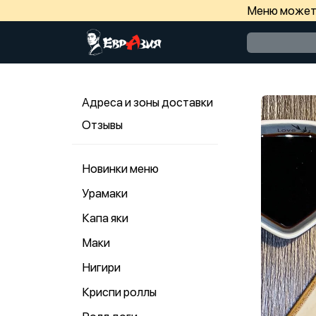
Меню может 
Адреса и зоны доставки
Отзывы
Новинки меню
Урамаки
Капа яки
Маки
Нигири
Криспи роллы