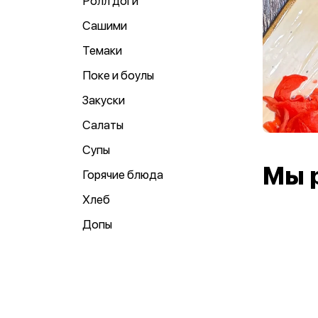
Ролл доги
Сашими
Темаки
Поке и боулы
Закуски
Салаты
Супы
Мы 
Горячие блюда
Хлеб
Допы