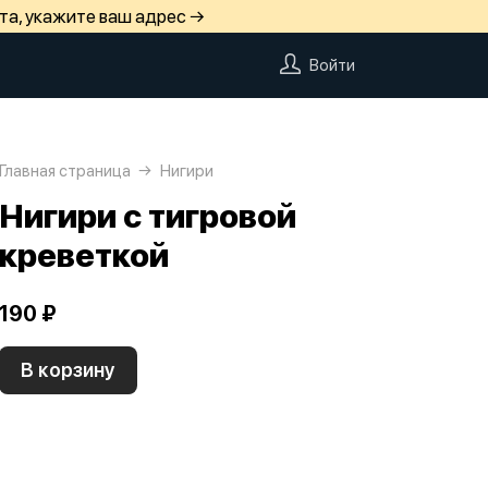
та, укажите ваш адрес →
Войти
Главная страница
Нигири
Нигири с тигровой
креветкой
190 ₽
В корзину