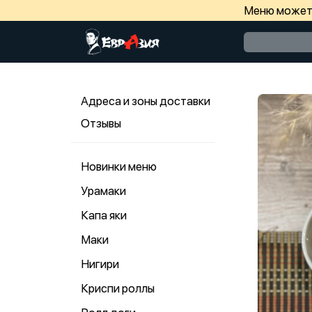
Меню может 
Адреса и зоны доставки
Отзывы
Новинки меню
Урамаки
Капа яки
Маки
Нигири
Криспи роллы