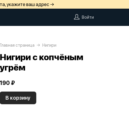
та, укажите ваш адрес →
Войти
Главная страница
Нигири
Нигири с копчёным
угрём
190 ₽
В корзину