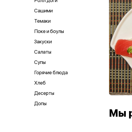
Ролл доги
Сашими
Темаки
Поке и боулы
Закуски
Салаты
Супы
Горячие блюда
Хлеб
Десерты
Допы
Мы 