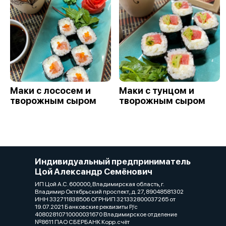
Маки с лососем и
Маки с тунцом и
творожным сыром
творожным сыром
Индивидуальный предприниматель
Цой Александр Семёнович
ИП Цой А.С. 600000, Владимирская область, г.
Владимир Октябрьский проспект, д. 27, 89048581302
ИНН 332711838506 ОГРНИП 321332800037265 от
19.07.2021 Банковские реквизиты Р/с
40802810710000031670 Владимирское отделение
№8611 ПАО СБЕРБАНК Корр.счёт