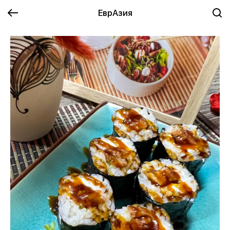
ЕврАзия