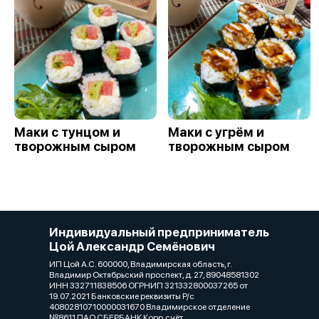
Маки с тунцом и
Маки с угрём и
творожным сыром
творожным сыром
Индивидуальный предприниматель
Цой Александр Семёнович
ИП Цой А.С. 600000, Владимирская область, г.
Владимир Октябрьский проспект, д. 27, 89048581302
ИНН 332711838506 ОГРНИП 321332800037265 от
19.07.2021 Банковские реквизиты Р/с
40802810710000031670 Владимирское отделение
№8611 ПАО СБЕРБАНК Корр.счёт