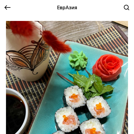
ЕврАзия