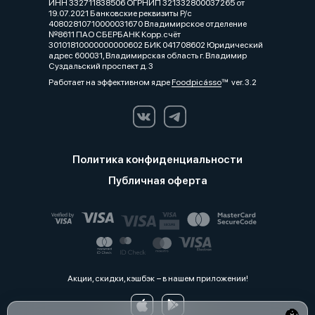
ИНН 332711838506 ОГРНИП 321332800037265 от
19.07.2021 Банковские реквизиты Р/с
40802810710000031670 Владимирское отделение
№8611 ПАО СБЕРБАНК Корр.счёт
30101810000000000602 БИК 041708602 Юридический
адрес 600031, Владимирская область г. Владимир
Суздальский проспект д. 3
Работает на эффективном ядре
Foodpicásso
ver. 3.2
Политика конфиденциальности
Публичная оферта
Акции, скидки, кэшбэк − в нашем приложении!