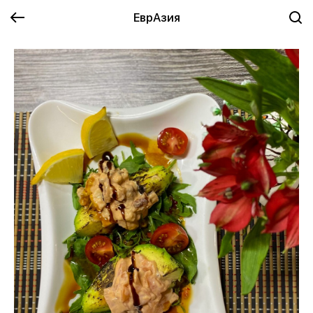
ЕврАзия