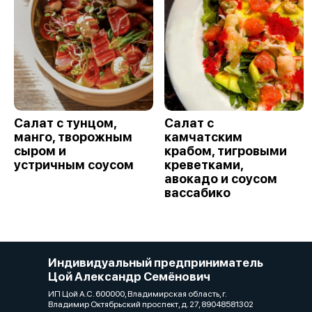
Салат с тунцом,
Салат с
манго, творожным
камчатским
сыром и
крабом, тигровыми
устричным соусом
креветками,
авокадо и соусом
вассабико
Индивидуальный предприниматель
Цой Александр Семёнович
ИП Цой А.С. 600000, Владимирская область, г.
Владимир Октябрьский проспект, д. 27, 89048581302