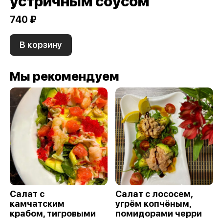
устричным соусом
740 ₽
В корзину
Мы рекомендуем
Салат с
Салат с лососем,
камчатским
угрём копчёным,
крабом, тигровыми
помидорами черри