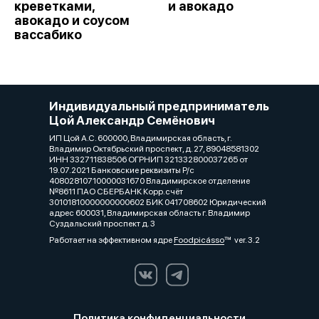
креветками,
и авокадо
авокадо и соусом
вассабико
Индивидуальный предприниматель
Цой Александр Семёнович
ИП Цой А.С. 600000, Владимирская область, г.
Владимир Октябрьский проспект, д. 27, 89048581302
ИНН 332711838506 ОГРНИП 321332800037265 от
19.07.2021 Банковские реквизиты Р/с
40802810710000031670 Владимирское отделение
№8611 ПАО СБЕРБАНК Корр.счёт
30101810000000000602 БИК 041708602 Юридический
адрес 600031, Владимирская область г. Владимир
Суздальский проспект д. 3
Работает на эффективном ядре
Foodpicásso
ver. 3.2
Политика конфиденциальности