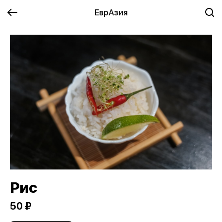
ЕврАзия
Рис
50 ₽