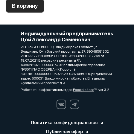
В корзину
Индивидуальный предприниматель
Цой Александр Семёнович
ИП Цой А.С. 600000, Владимирская область, г.
Владимир Октябрьский проспект, д. 27, 89048581302
ИНН 332711838506 ОГРНИП 321332800037265 от
19.07.2021 Банковские реквизиты Р/с
40802810710000031670 Владимирское отделение
№8611 ПАО СБЕРБАНК Корр.счёт
30101810000000000602 БИК 041708602 Юридический
адрес 600031, Владимирская область г. Владимир
Суздальский проспект д. 3
Работает на эффективном ядре
Foodpicásso
ver. 3.2
Политика конфиденциальности
Публичная оферта