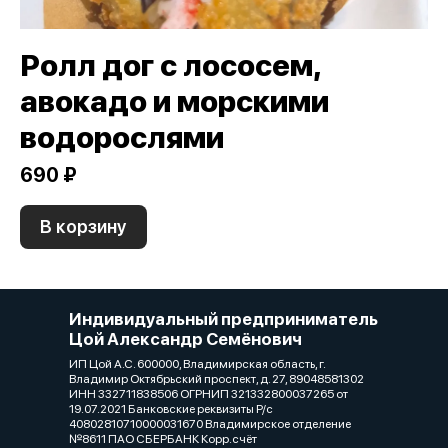
Ролл дог с лососем,
авокадо и морскими
водорослями
690 ₽
В корзину
Индивидуальный предприниматель
Цой Александр Семёнович
ИП Цой А.С. 600000, Владимирская область, г.
Владимир Октябрьский проспект, д. 27, 89048581302
ИНН 332711838506 ОГРНИП 321332800037265 от
19.07.2021 Банковские реквизиты Р/с
40802810710000031670 Владимирское отделение
№8611 ПАО СБЕРБАНК Корр.счёт