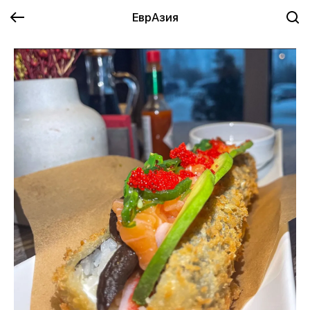
ЕврАзия