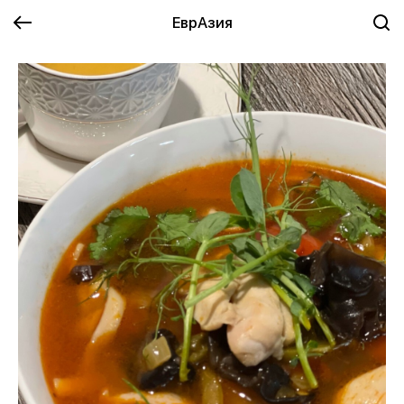
ЕврАзия