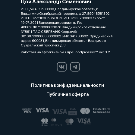
Цой Александр Семёнович
ИП Цой А.С. 600000, Владимирская область, г.
Владимир Октябрьский проспект, д. 27, 89048581302
ИНН 332711838506 ОГРНИП 321332800037265 от
19.07.2021 Банковские реквизиты Р/с
40802810710000031670 Владимирское отделение
№8611 ПАО СБЕРБАНК Корр.счёт
30101810000000000602 БИК 041708602 Юридический
адрес 600031, Владимирская область г. Владимир
Суздальский проспект д. 3
Работает на эффективном ядре
Foodpicásso
ver. 3.2
Политика конфиденциальности
Публичная оферта