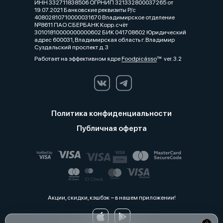
ИНН 332711838506 ОГРНИП 321332800037265 от
19.07.2021 Банковские реквизиты Р/с
40802810710000031670 Владимирское отделение
№8611 ПАО СБЕРБАНК Корр.счёт
30101810000000000602 БИК 041708602 Юридический
адрес 600031, Владимирская область г. Владимир
Суздальский проспект д. 3
Работает на эффективном ядре
Foodpicásso
ver. 3.2
Политика конфиденциальности
Публичная оферта
Акции, скидки, кэшбэк − в нашем приложении!