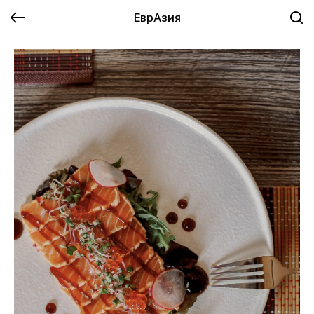
ЕврАзия