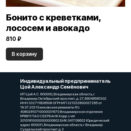
Бонито с креветками,
лососем и авокадо
810 ₽
В корзину
Индивидуальный предприниматель
Цой Александр Семёнович
ИП Цой А.С. 600000, Владимирская область, г.
Владимир Октябрьский проспект, д. 27, 89048581302
ИНН 332711838506 ОГРНИП 321332800037265 от
19.07.2021 Банковские реквизиты Р/с
40802810710000031670 Владимирское отделение
№8611 ПАО СБЕРБАНК Корр.счёт
30101810000000000602 БИК 041708602 Юридический
адрес 600031, Владимирская область г. Владимир
Суздальский проспект д. 3