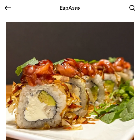
ЕврАзия